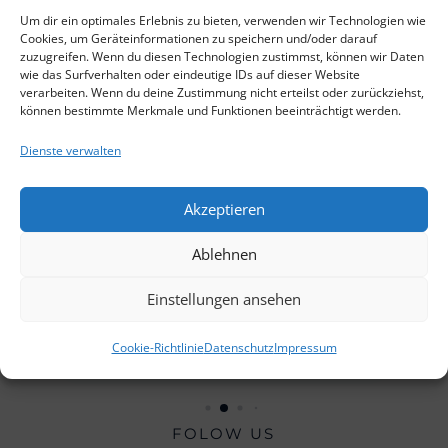
lot
Um dir ein optimales Erlebnis zu bieten, verwenden wir Technologien wie
Cookies, um Geräteinformationen zu speichern und/oder darauf
zuzugreifen. Wenn du diesen Technologien zustimmst, können wir Daten
Duis blandit gravida enim eget
wie das Surfverhalten oder eindeutige IDs auf dieser Website
efficitur. Vestibulum purus velit,
verarbeiten. Wenn du deine Zustimmung nicht erteilst oder zurückziehst,
können bestimmte Merkmale und Funktionen beeinträchtigt werden.
sollicitudin finibus justo a,
consectetur pellentesque eros.
Dienste verwalten
Aliquam lacus sem, vehicula sed
neque sit amet, mollis tempor leo.
Akzeptieren
Sed bibendum ...
Read More
Ablehnen
David Kelly
Einstellungen ansehen
Cookie-Richtlinie
Datenschutz
Impressum
FOLOW US