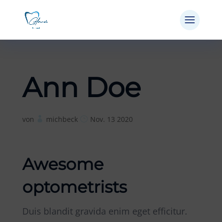
Ann Doe
von
michbeck
Nov. 13 2020
Awesome
optometrists
Duis blandit gravida enim eget efficitur.