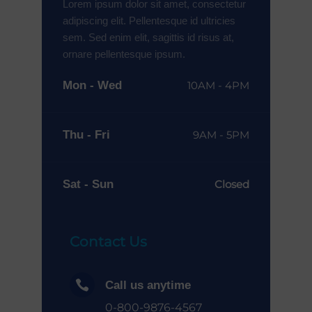
Lorem ipsum dolor sit amet, consectetur
adipiscing elit. Pellentesque id ultricies
sem. Sed enim elit, sagittis id risus at,
ornare pellentesque ipsum.
Mon - Wed
10AM - 4PM
Thu - Fri
9AM - 5PM
Sat - Sun
Closed
Contact Us

Call us anytime
0-800-9876-4567