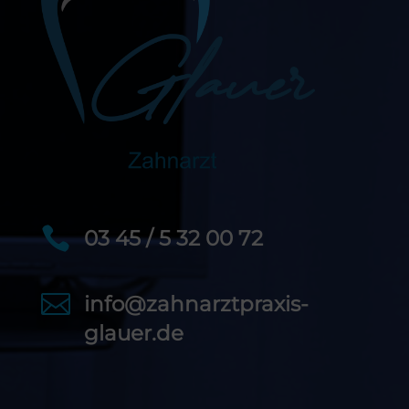

03 45 / 5 32 00 72

info@zahnarztpraxis-
glauer.de