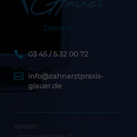

03 45 / 5 32 00 72

info@zahnarztpraxis-
glauer.de
Kontakt:
Lafontainestrasse 35